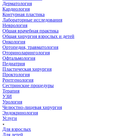
Дерматология
Кардиология
Контурная пластика
Лабораторные исследования
Неврология
Общая врачебная практика
Общая хирургия взрослых и детей
Онкология
Ортопедия, травматология
Оториноларингология
Офтальмология
Педиатрия
Пластическая хирургия
Проктология
Рентгенология
Сестринские процедуры
Терапия
УЗИ
Урология
Челюстно-лицевая хирургия
Эндокринология
Услуги
Для взрослых
Для детей