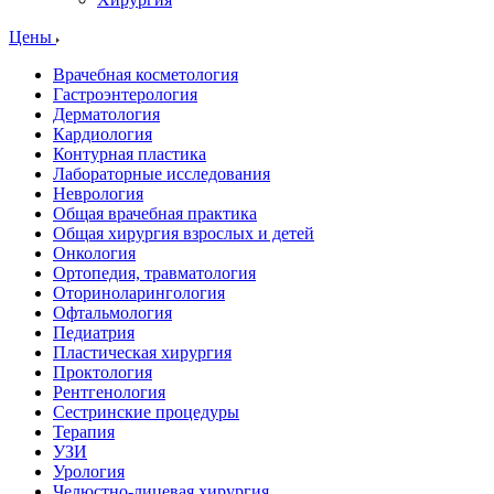
Цены
Врачебная косметология
Гастроэнтерология
Дерматология
Кардиология
Контурная пластика
Лабораторные исследования
Неврология
Общая врачебная практика
Общая хирургия взрослых и детей
Онкология
Ортопедия, травматология
Оториноларингология
Офтальмология
Педиатрия
Пластическая хирургия
Проктология
Рентгенология
Сестринские процедуры
Терапия
УЗИ
Урология
Челюстно-лицевая хирургия