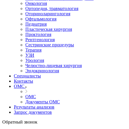
Онкология
Ортопедия, травматология
Оториноларингология
Офтальмология
Педиатрия
Пластическая хирургия
Проктология
Рентгенология
Сестринские процедуры
Терапия
УЗИ
Урология
Челюстно-лицевая хирургия
Эндокринология
Специалисты
Контакты
ОМС
ОМС
Документы ОМС
Результаты анализов
Запрос документов
Обратный звонок