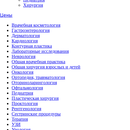
Хирургия
Цены
Врачебная косметология
Гастроэнтерология
Дерматология
Кардиология
Контурная пластика
Лабораторные исследования
Неврология
Общая врачебная практика
Общая хирургия взрослых и детей
Онкология
Ортопедия, травматология
Оториноларингология
Офтальмология
Педиатрия
Пластическая хирургия
Проктология
Рентгенология
Сестринские процедуры
Терапия
УЗИ
Урология