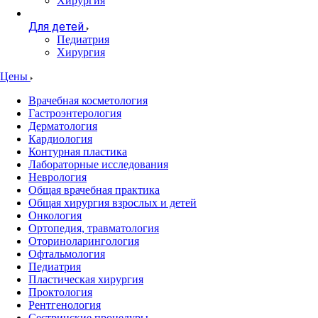
Хирургия
Для детей
Педиатрия
Хирургия
Цены
Врачебная косметология
Гастроэнтерология
Дерматология
Кардиология
Контурная пластика
Лабораторные исследования
Неврология
Общая врачебная практика
Общая хирургия взрослых и детей
Онкология
Ортопедия, травматология
Оториноларингология
Офтальмология
Педиатрия
Пластическая хирургия
Проктология
Рентгенология
Сестринские процедуры