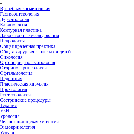
Врачебная косметология
Гастроэнтерология
Дерматология
Кардиология
Контурная пластика
Лабораторные исследования
Неврология
Общая врачебная практика
Общая хирургия взрослых и детей
Онкология
Ортопедия, травматология
Оториноларингология
Офтальмология
Педиатрия
Пластическая хирургия
Проктология
Рентгенология
Сестринские процедуры
Терапия
УЗИ
Урология
Челюстно-лицевая хирургия
Эндокринология
Услуги