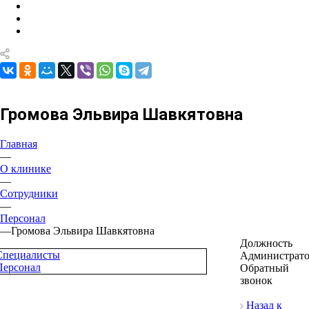
Громова Эльвира Шавкятовна
Главная
—
О клинике
—
Сотрудники
—
Персонал
—
Громова Эльвира Шавкятовна
Должность
Специалисты
Администрат
Персонал
Обратный
звонок
Назад к