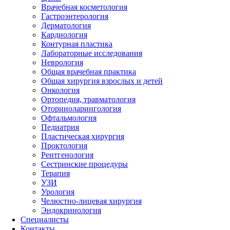
Врачебная косметология
Гастроэнтерология
Дерматология
Кардиология
Контурная пластика
Лабораторные исследования
Неврология
Общая врачебная практика
Общая хирургия взрослых и детей
Онкология
Ортопедия, травматология
Оториноларингология
Офтальмология
Педиатрия
Пластическая хирургия
Проктология
Рентгенология
Сестринские процедуры
Терапия
УЗИ
Урология
Челюстно-лицевая хирургия
Эндокринология
Специалисты
Контакты