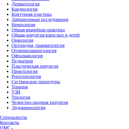
Дерматология
Кардиология
Контурная пластика
Лабораторные исследования
Неврология
Общая врачебная практика
Общая хирургия взрослых и детей
Онкология
Ортопедия, травматология
Оториноларингология
Офтальмология
Педиатрия
Пластическая хирургия
Проктология
Рентгенология
Сестринские процедуры
Терапия
УЗИ
Урология
Челюстно-лицевая хирургия
Эндокринология
Специалисты
Контакты
ОМС