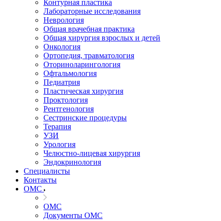
Контурная пластика
Лабораторные исследования
Неврология
Общая врачебная практика
Общая хирургия взрослых и детей
Онкология
Ортопедия, травматология
Оториноларингология
Офтальмология
Педиатрия
Пластическая хирургия
Проктология
Рентгенология
Сестринские процедуры
Терапия
УЗИ
Урология
Челюстно-лицевая хирургия
Эндокринология
Специалисты
Контакты
ОМС
ОМС
Документы ОМС