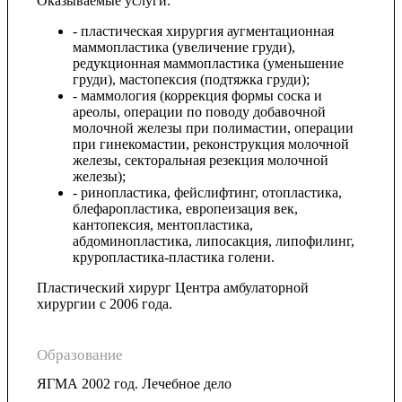
Оказываемые услуги:
- пластическая хирургия аугментационная
маммопластика (увеличение груди),
редукционная маммопластика (уменьшение
груди), мастопексия (подтяжка груди);
- маммология (коррекция формы соска и
ареолы, операции по поводу добавочной
молочной железы при полимастии, операции
при гинекомастии, реконструкция молочной
железы, секторальная резекция молочной
железы);
- ринопластика, фейслифтинг, отопластика,
блефаропластика, европеизация век,
кантопексия, ментопластика,
абдоминопластика, липосакция, липофилинг,
круропластика-пластика голени.
Пластический хирург Центра амбулаторной
хирургии с 2006 года.
Образование
ЯГМА 2002 год. Лечебное дело