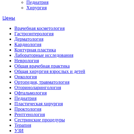
Педиатрия
Хирургия
Цены
Врачебная косметология
Гастроэнтерология
Дерматология
Кардиология
Контурная пластика
Лабораторные исследования
Неврология
Общая врачебная практика
Общая хирургия взрослых и детей
Онкология
Ортопедия, травматология
Оториноларингология
Офтальмология
Педиатрия
Пластическая хирургия
Проктология
Рентгенология
Сестринские процедуры
Терапия
УЗИ