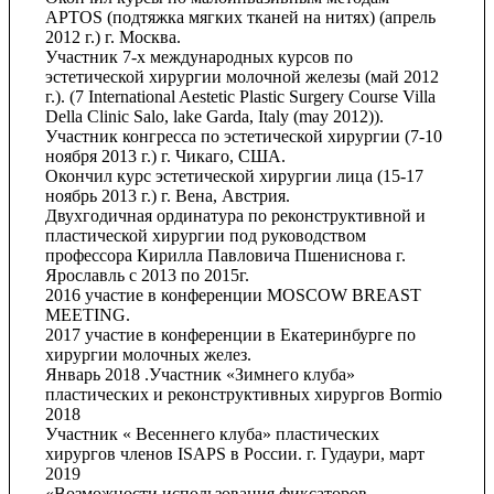
APTOS (подтяжка мягких тканей на нитях) (апрель
2012 г.) г. Москва.
Участник 7-х международных курсов по
эстетической хирургии молочной железы (май 2012
г.). (7 International Aestetic Plastic Surgery Course Villa
Della Clinic Salo, lake Garda, Italy (may 2012)).
Участник конгресса по эстетической хирургии (7-10
ноября 2013 г.) г. Чикаго, США.
Окончил курс эстетической хирургии лица (15-17
ноябрь 2013 г.) г. Вена, Австрия.
Двухгодичная ординатура по реконструктивной и
пластической хирургии под руководством
профессора Кирилла Павловича Пшениснова г.
Ярославль с 2013 по 2015г.
2016 участие в конференции MOSCOW BREAST
MEETING.
2017 участие в конференции в Екатеринбурге по
хирургии молочных желез.
Январь 2018 .Участник «Зимнего клуба»
пластических и реконструктивных хирургов Bormio
2018
Участник « Весеннего клуба» пластических
хирургов членов ISAPS в России. г. Гудаури, март
2019
«Возможности использования фиксаторов