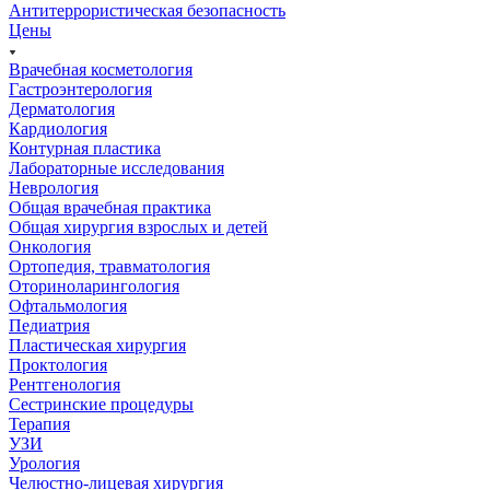
Антитеррористическая безопасность
Цены
Врачебная косметология
Гастроэнтерология
Дерматология
Кардиология
Контурная пластика
Лабораторные исследования
Неврология
Общая врачебная практика
Общая хирургия взрослых и детей
Онкология
Ортопедия, травматология
Оториноларингология
Офтальмология
Педиатрия
Пластическая хирургия
Проктология
Рентгенология
Сестринские процедуры
Терапия
УЗИ
Урология
Челюстно-лицевая хирургия