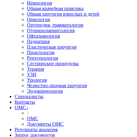
Неврология
Общая врачебная практика
Общая хирургия взрослых и детей
Онкология
Ортопедия, травматология
Оториноларингология
Офтальмология
Педиатрия
Пластическая хирургия
Проктология
Рентгенология
Сестринские процедуры
Терапия
УЗИ
Урология
Челюстно-лицевая хирургия
Эндокринология
Специалисты
Контакты
ОМС
ОМС
Документы ОМС
Результаты анализов
Запрос документов