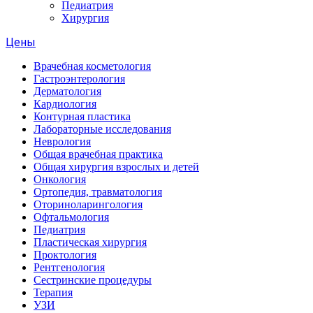
Педиатрия
Хирургия
Цены
Врачебная косметология
Гастроэнтерология
Дерматология
Кардиология
Контурная пластика
Лабораторные исследования
Неврология
Общая врачебная практика
Общая хирургия взрослых и детей
Онкология
Ортопедия, травматология
Оториноларингология
Офтальмология
Педиатрия
Пластическая хирургия
Проктология
Рентгенология
Сестринские процедуры
Терапия
УЗИ