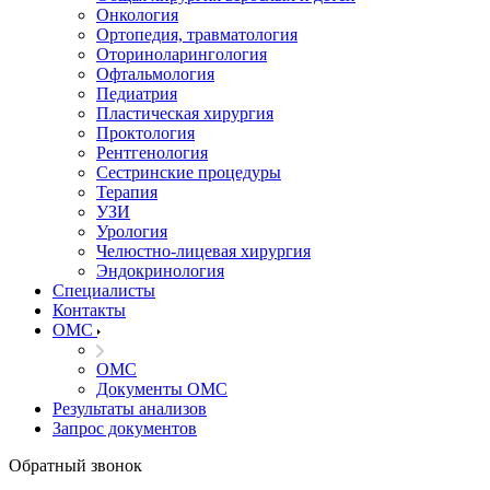
Онкология
Ортопедия, травматология
Оториноларингология
Офтальмология
Педиатрия
Пластическая хирургия
Проктология
Рентгенология
Сестринские процедуры
Терапия
УЗИ
Урология
Челюстно-лицевая хирургия
Эндокринология
Специалисты
Контакты
ОМС
ОМС
Документы ОМС
Результаты анализов
Запрос документов
Обратный звонок