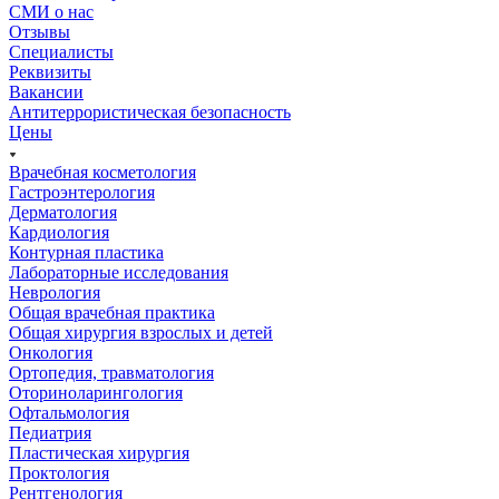
СМИ о нас
Отзывы
Специалисты
Реквизиты
Вакансии
Антитеррористическая безопасность
Цены
Врачебная косметология
Гастроэнтерология
Дерматология
Кардиология
Контурная пластика
Лабораторные исследования
Неврология
Общая врачебная практика
Общая хирургия взрослых и детей
Онкология
Ортопедия, травматология
Оториноларингология
Офтальмология
Педиатрия
Пластическая хирургия
Проктология
Рентгенология