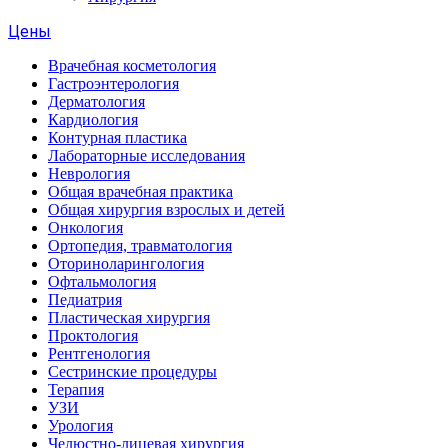
Цены
Врачебная косметология
Гастроэнтерология
Дерматология
Кардиология
Контурная пластика
Лабораторные исследования
Неврология
Общая врачебная практика
Общая хирургия взрослых и детей
Онкология
Ортопедия, травматология
Оториноларингология
Офтальмология
Педиатрия
Пластическая хирургия
Проктология
Рентгенология
Сестринские процедуры
Терапия
УЗИ
Урология
Челюстно-лицевая хирургия