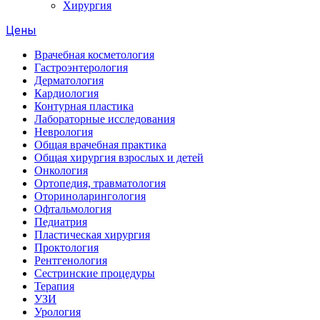
Хирургия
Цены
Врачебная косметология
Гастроэнтерология
Дерматология
Кардиология
Контурная пластика
Лабораторные исследования
Неврология
Общая врачебная практика
Общая хирургия взрослых и детей
Онкология
Ортопедия, травматология
Оториноларингология
Офтальмология
Педиатрия
Пластическая хирургия
Проктология
Рентгенология
Сестринские процедуры
Терапия
УЗИ
Урология